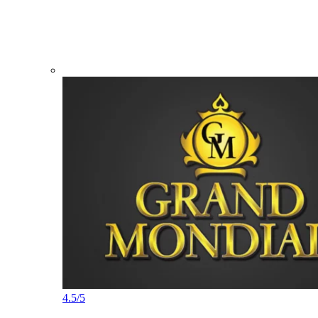
4.5/5