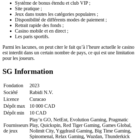
Système de bonus étendu et club VIP ;
Site pratique ;
Jeux dans toutes les catégories populaires ;
Disponibilité de différents modes de paiement ;
Retrait rapide des fonds ;
Casino mobile et en direct ;
Les paris sportifs.
Parmi les lacunes, on peut citer le fait qu’à l’heure actuelle le casino
est interdit dans un certain nombre de pays, ce qui est une limitation
pour les joueurs.
SG Information
Fondation
2023
Société
Rabidi N.V.
Licence
Curacao
Dépôt max
10 000 CAD
Dépôt min
10 CAD
Play’n GO, NetEnt, Evolution Gaming, Pragmatic
Fournisseurs
Play, Quickspin, Red Tiger Gaming, Games Global,
de jeux
Nolimit City, Yggdrasil Gaming, Big Time Gaming,
Spinomenal, Relax Gaming, Wazdan, Thunderkick