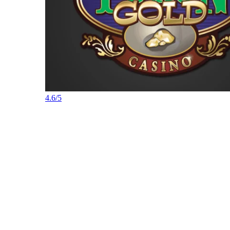
4.6/5