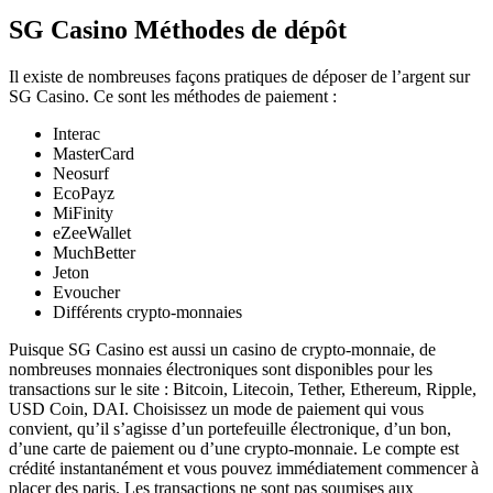
SG Casino Méthodes de dépôt
Il existe de nombreuses façons pratiques de déposer de l’argent sur
SG Casino. Ce sont les méthodes de paiement :
Interac
MasterCard
Neosurf
EcoPayz
MiFinity
eZeeWallet
MuchBetter
Jeton
Evoucher
Différents crypto-monnaies
Puisque SG Casino est aussi un casino de crypto-monnaie, de
nombreuses monnaies électroniques sont disponibles pour les
transactions sur le site : Bitcoin, Litecoin, Tether, Ethereum, Ripple,
USD Coin, DAI. Choisissez un mode de paiement qui vous
convient, qu’il s’agisse d’un portefeuille électronique, d’un bon,
d’une carte de paiement ou d’une crypto-monnaie. Le compte est
crédité instantanément et vous pouvez immédiatement commencer à
placer des paris. Les transactions ne sont pas soumises aux