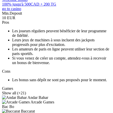
100% jusqu'à 500CAD + 200 TG
go to casino
Min.Deposit
10 EUR
Pros
Les joueurs réguliers peuvent bénéficier de leur programme
de fidélité.
Leurs jeux de machines à sous incluent des jackpots
progressifs pour plus d'excitation.
Les amateurs de paris en ligne peuvent utiliser leur section de
paris sportifs.
Si vous venez de créer un compte, attendez-vous à recevoir
un bonus de bienvenue.
Cons
Les bonus sans dépôt ne sont pas proposés pour le moment.
Games
Show all (+21)
Andar Bahar
Arcade Games
Bac Bo
Baccarat