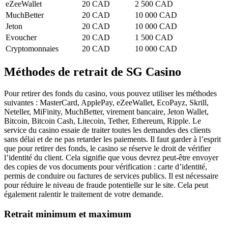
eZeeWallet
20 CAD
2 500 CAD
MuchBetter
20 CAD
10 000 CAD
Jeton
20 CAD
10 000 CAD
Evoucher
20 CAD
1 500 CAD
Cryptomonnaies
20 CAD
10 000 CAD
Méthodes de retrait de SG Casino
Pour retirer des fonds du casino, vous pouvez utiliser les méthodes
suivantes : MasterCard, ApplePay, eZeeWallet, EcoPayz, Skrill,
Neteller, MiFinity, MuchBetter, virement bancaire, Jeton Wallet,
Bitcoin, Bitcoin Cash, Litecoin, Tether, Ethereum, Ripple. Le
service du casino essaie de traiter toutes les demandes des clients
sans délai et de ne pas retarder les paiements. Il faut garder à l’esprit
que pour retirer des fonds, le casino se réserve le droit de vérifier
l’identité du client. Cela signifie que vous devrez peut-être envoyer
des copies de vos documents pour vérification : carte d’identité,
permis de conduire ou factures de services publics. Il est nécessaire
pour réduire le niveau de fraude potentielle sur le site. Cela peut
également ralentir le traitement de votre demande.
Retrait minimum et maximum