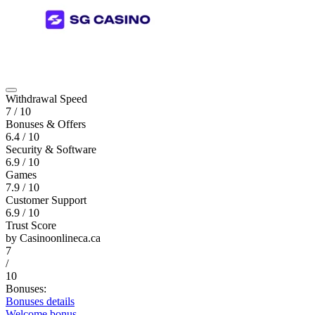
Withdrawal Speed
7 / 10
Bonuses & Offers
6.4 / 10
Security & Software
6.9 / 10
Games
7.9 / 10
Customer Support
6.9 / 10
Trust Score
by Casinoonlineca.ca
7
/
10
Bonuses:
Bonuses details
Welcome bonus