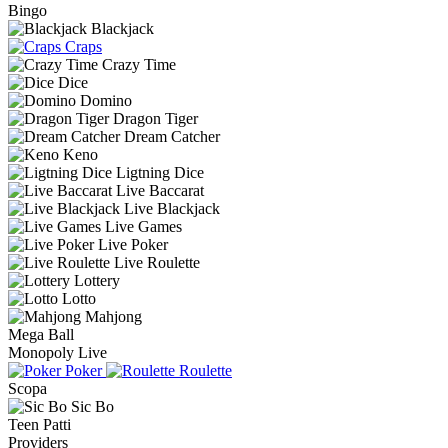
Bingo
Blackjack
Craps
Crazy Time
Dice
Domino
Dragon Tiger
Dream Catcher
Keno
Ligtning Dice
Live Baccarat
Live Blackjack
Live Games
Live Poker
Live Roulette
Lottery
Lotto
Mahjong
Mega Ball
Monopoly Live
Poker
Roulette
Scopa
Sic Bo
Teen Patti
Providers