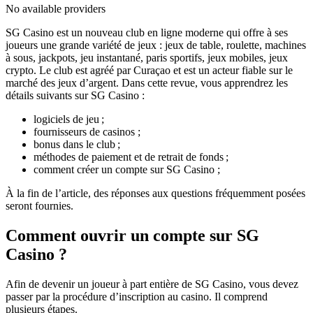
No available providers
SG Casino est un nouveau club en ligne moderne qui offre à ses
joueurs une grande variété de jeux : jeux de table, roulette, machines
à sous, jackpots, jeu instantané, paris sportifs, jeux mobiles, jeux
crypto. Le club est agréé par Curaçao et est un acteur fiable sur le
marché des jeux d’argent. Dans cette revue, vous apprendrez les
détails suivants sur SG Casino :
logiciels de jeu ;
fournisseurs de casinos ;
bonus dans le club ;
méthodes de paiement et de retrait de fonds ;
comment créer un compte sur SG Casino ;
À la fin de l’article, des réponses aux questions fréquemment posées
seront fournies.
Comment ouvrir un compte sur SG
Casino ?
Afin de devenir un joueur à part entière de SG Casino, vous devez
passer par la procédure d’inscription au casino. Il comprend
plusieurs étapes.