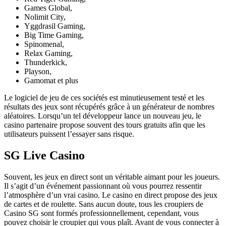
Games Global,
Nolimit City,
Yggdrasil Gaming,
Big Time Gaming,
Spinomenal,
Relax Gaming,
Thunderkick,
Playson,
Gamomat et plus
Le logiciel de jeu de ces sociétés est minutieusement testé et les
résultats des jeux sont récupérés grâce à un générateur de nombres
aléatoires. Lorsqu’un tel développeur lance un nouveau jeu, le
casino partenaire propose souvent des tours gratuits afin que les
utilisateurs puissent l’essayer sans risque.
SG Live Casino
Souvent, les jeux en direct sont un véritable aimant pour les joueurs.
Il s’agit d’un événement passionnant où vous pourrez ressentir
l’atmosphère d’un vrai casino. Le casino en direct propose des jeux
de cartes et de roulette. Sans aucun doute, tous les croupiers de
Casino SG sont formés professionnellement, cependant, vous
pouvez choisir le croupier qui vous plaît. Avant de vous connecter à