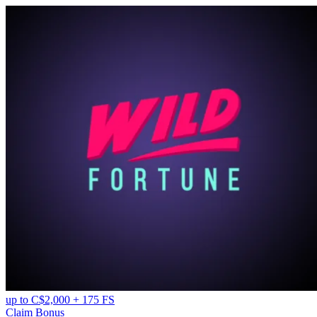
up to C$2,000 + 175 FS
Claim Bonus