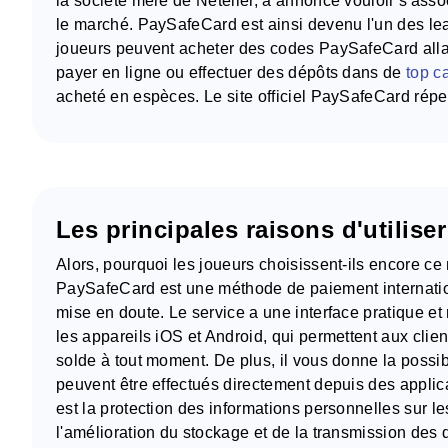
la société mère de Neteller, a annoncé vouloir s'assoc
le marché. PaySafeCard est ainsi devenu l'un des le
joueurs peuvent acheter des codes PaySafeCard allan
payer en ligne ou effectuer des dépôts dans de
top c
acheté en espèces. Le site officiel PaySafeCard réper
Les principales raisons d'utilis
Alors, pourquoi les joueurs choisissent-ils encore ce
PaySafeCard est une méthode de paiement internation
mise en doute. Le service a une interface pratique et
les appareils iOS et Android, qui permettent aux clien
solde à tout moment. De plus, il vous donne la possi
peuvent être effectués directement depuis des applic
est la protection des informations personnelles sur l
l'amélioration du stockage et de la transmission des