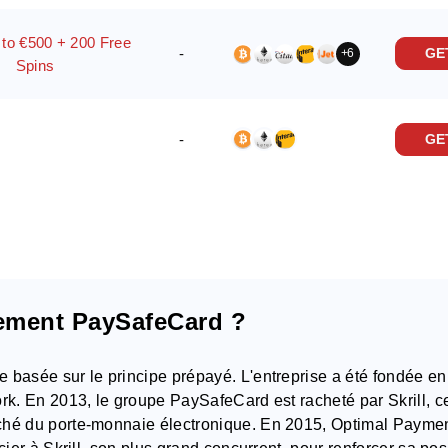
to €500 + 200 Free
-
GE
+6
Spins
-
GE
iement PaySafeCard ?
 basée sur le principe prépayé. L'entreprise a été fondée en
k. En 2013, le groupe PaySafeCard est racheté par Skrill, ce 
ché du porte-monnaie électronique. En 2015, Optimal Payme