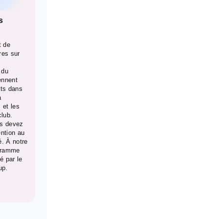
s
t de
res sur
 du
iennent
its dans
a
 et les
club.
us devez
ention au
é. À notre
ogramme
é par le
up.