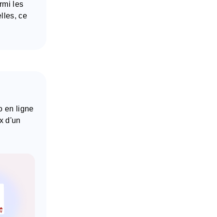
rmi les
lles, ce
o en ligne
x d'un