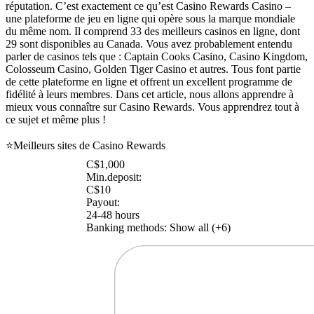
réputation. C’est exactement ce qu’est Casino Rewards Casino –
une plateforme de jeu en ligne qui opère sous la marque mondiale
du même nom. Il comprend 33 des meilleurs casinos en ligne, dont
29 sont disponibles au Canada. Vous avez probablement entendu
parler de casinos tels que : Captain Cooks Casino, Casino Kingdom,
Colosseum Casino, Golden Tiger Casino et autres. Tous font partie
de cette plateforme en ligne et offrent un excellent programme de
fidélité à leurs membres. Dans cet article, nous allons apprendre à
mieux vous connaître sur Casino Rewards. Vous apprendrez tout à
ce sujet et même plus !
⭐Meilleurs sites de Casino Rewards
C$1,000
Min.deposit:
C$10
Payout:
24-48 hours
Banking methods:
Show all (+6)