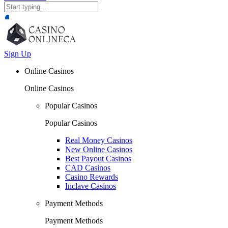
Sign Up
Online Casinos
Online Casinos
Popular Casinos
Popular Casinos
Real Money Casinos
New Online Casinos
Best Payout Casinos
CAD Casinos
Casino Rewards
Inclave Casinos
Payment Methods
Payment Methods