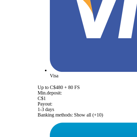
Visa
Up to C$480 + 80 FS
Min.deposit:
C$1
Payout:
1-3 days
Banking methods:
Show all (+10)