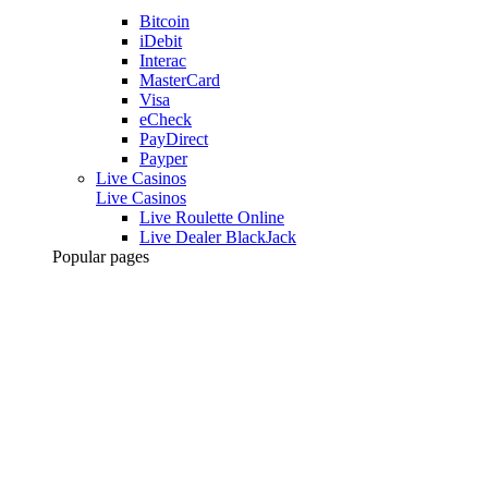
Bitcoin
iDebit
Interac
MasterCard
Visa
eCheck
PayDirect
Payper
Live Casinos
Live Casinos
Live Roulette Online
Live Dealer BlackJack
Popular pages