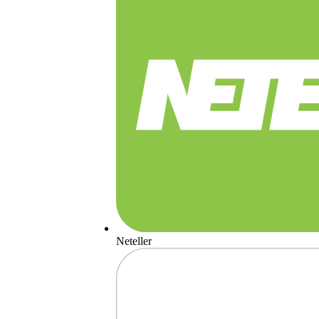
Neteller