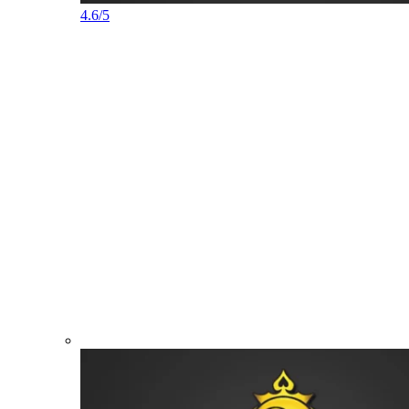
4.6/5