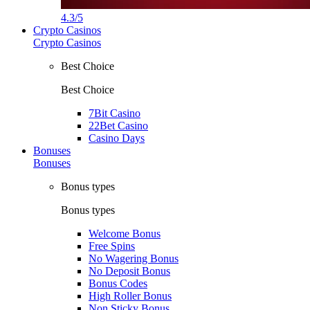
4.3/5
Crypto Casinos
Crypto Casinos
Best Choice
Best Choice
7Bit Casino
22Bet Casino
Casino Days
Bonuses
Bonuses
Bonus types
Bonus types
Welcome Bonus
Free Spins
No Wagering Bonus
No Deposit Bonus
Bonus Codes
High Roller Bonus
Non Sticky Bonus